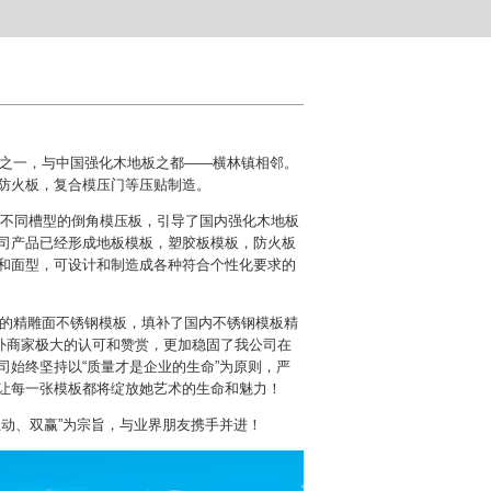
之一，与中国强化木地板之都——横林镇相邻。
防火板，复合模压门等压贴制造。
等不同槽型的倒角模压板，引导了国内强化木地板
司产品已经形成地板模板，塑胶板模板，防火板
和面型，可设计和制造成各种符合个性化要求的
的精雕面不锈钢模板，填补了国内不锈钢模板精
国内外商家极大的认可和赞赏，更加稳固了我公司在
始终坚持以“质量才是企业的生命”为原则，严
让每一张模板都将绽放她艺术的生命和魅力！
动、双赢”为宗旨，与业界朋友携手并进！