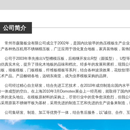
公司简介
常州市森隆板业有限公司成立于2002年，是国内比较早的热压模板生产企业
生产各种热压机用不锈钢模压板，广泛应用于强化复合地板，家具装饰板，装饰
公司于2003年率先推出V型槽模压板，后相继开发出R型（圆弧型）、U型
的仿真实木化，提升了强化木地板的品味和档次。经多年的发展和累积，现我公
模板，墙板模板，门板模板，纤维板模板等系列，结合各种波浪效果，花纹纹理
艺术产品。产品畅销各地，远销东南亚，成为业界模板采购的品牌。
公司经过精心自主研发，结合先进工艺技术，在2010年成功制造出国内水平
雕一体成型的空白。在上海2010年3月Domotex展会上一经亮相，就取得了
业界的龙头地位。在模板原材料的采购上，尽管行业中的竞争愈演愈烈，但我公司
格采用原装不锈钢平板为基材，采用先进的制造工艺和先进的生产设备来制造，
公司集研发、制造、加工等优势于一体，结合售后服务，以“诚信、合作、互